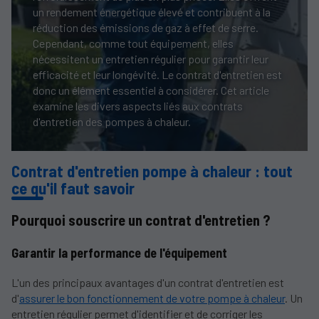
un rendement énergétique élevé et contribuent à la
réduction des émissions de gaz à effet de serre.
Cependant, comme tout équipement, elles
nécessitent un entretien régulier pour garantir leur
efficacité et leur longévité. Le contrat d'entretien est
donc un élément essentiel à considérer. Cet article
examine les divers aspects liés aux contrats
d'entretien des pompes à chaleur.
Contrat d'entretien pompe à chaleur : tout
ce qu'il faut savoir
Pourquoi souscrire un contrat d'entretien ?
Garantir la performance de l'équipement
L'un des principaux avantages d'un contrat d'entretien est
d'
assurer le bon fonctionnement de votre pompe à chaleur
. Un
entretien régulier permet d'identifier et de corriger les