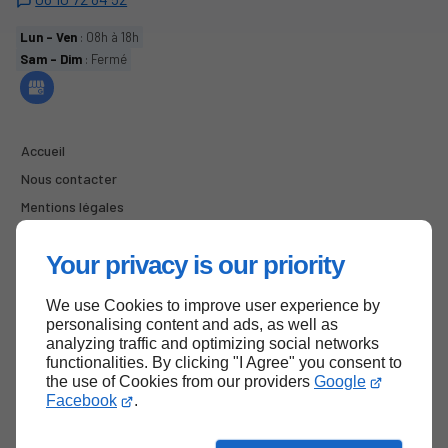
Lun - Ven
: 08h à 18h
Sam - Dim
: Fermé
Accueil
Nous contacter
Mentions légales
Plan du site
Your privacy is our priority
We use Cookies to improve user experience by
Haut de page
personalising content and ads, as well as
analyzing traffic and optimizing social networks
functionalities. By clicking "I Agree" you consent to
the use of Cookies from our providers
Google
Facebook
.