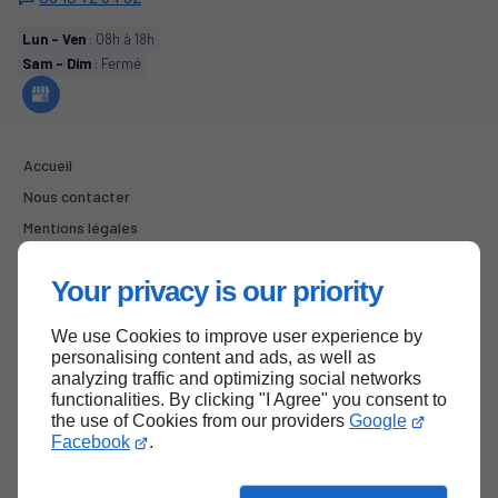
Lun - Ven
: 08h à 18h
Sam - Dim
: Fermé
Accueil
Nous contacter
Mentions légales
Plan du site
Your privacy is our priority
We use Cookies to improve user experience by
Haut de page
personalising content and ads, as well as
analyzing traffic and optimizing social networks
functionalities. By clicking "I Agree" you consent to
the use of Cookies from our providers
Google
Facebook
.